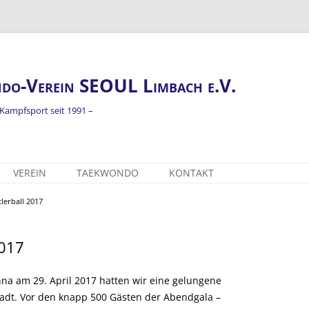
Zum
do-Verein SEOUL Limbach e.V.
Inhalt
spring
 Kampfsport seit 1991 –
VEREIN
TAEKWONDO
KONTAKT
WIR ÜBER UNS
THEORIE UND
lerball 2017
FACHBEGRIFFE
TRAININGSZEITEN
UNSERE TRAINER
2017
na am 29. April 2017 hatten wir eine gelungene
adt. Vor den knapp 500 Gästen der Abendgala –