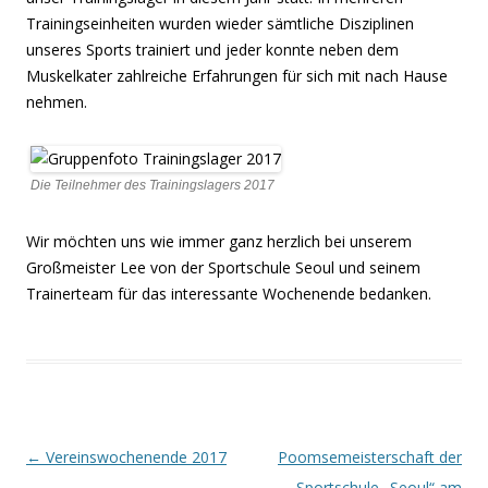
Trainingseinheiten wurden wieder sämtliche Disziplinen
unseres Sports trainiert und jeder konnte neben dem
Muskelkater zahlreiche Erfahrungen für sich mit nach Hause
nehmen.
Die Teilnehmer des Trainingslagers 2017
Wir möchten uns wie immer ganz herzlich bei unserem
Großmeister Lee von der Sportschule Seoul und seinem
Trainerteam für das interessante Wochenende bedanken.
Beitragsnavigation
←
Vereinswochenende 2017
Poomsemeisterschaft der
Sportschule „Seoul“ am