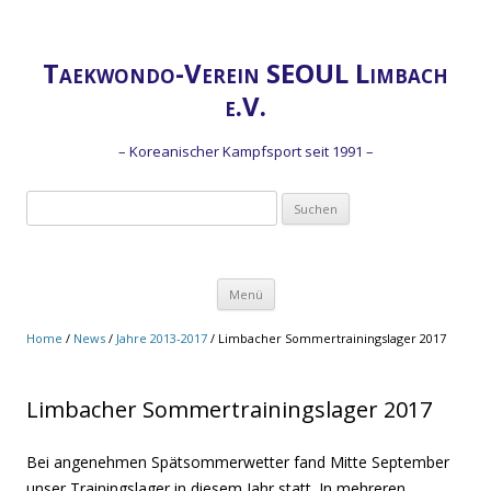
Taekwondo-Verein SEOUL Limbach
e.V.
– Koreanischer Kampfsport seit 1991 –
Suchen
nach:
Zum
Menü
Inhalt
springen
Home
/
News
/
Jahre 2013-2017
/
Limbacher Sommertrainingslager 2017
Limbacher Sommertrainingslager 2017
Bei angenehmen Spätsommerwetter fand Mitte September
unser Trainingslager in diesem Jahr statt. In mehreren