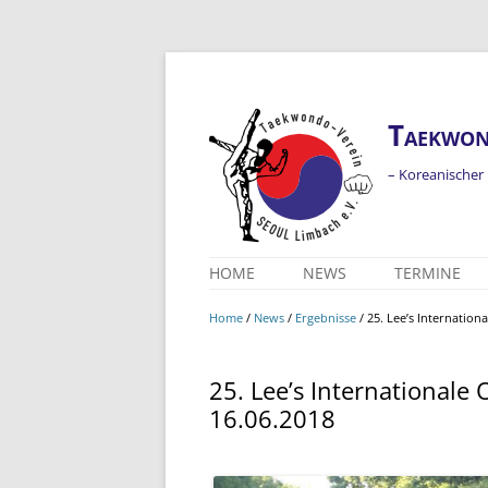
Taekwon
– Koreanischer
HOME
NEWS
TERMINE
ALLE MELDUNGEN
Home
/
News
/
Ergebnisse
/
25. Lee’s Internation
ERGEBNISSE
JAHR 2026
25. Lee’s Internationale
JAHRE 2023-2025
16.06.2018
JAHRE 2018-2022
JAHRE 2013-2017