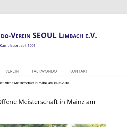
Zum
do-Verein SEOUL Limbach e.V.
Inhalt
spring
 Kampfsport seit 1991 –
VEREIN
TAEKWONDO
KONTAKT
WIR ÜBER UNS
THEORIE UND
ale Offene Meisterschaft in Mainz am 16.06.2018
FACHBEGRIFFE
TRAININGSZEITEN
UNSERE TRAINER
 Offene Meisterschaft in Mainz am